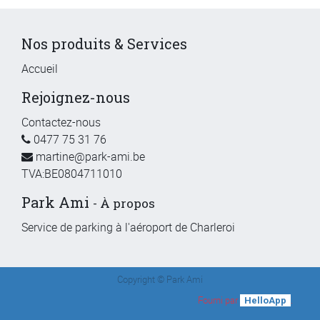
Nos produits & Services
Accueil
Rejoignez-nous
Contactez-nous
0477 75 31 76
martine@park-ami.be
TVA:BE0804711010
Park Ami
-
À propos
Service de parking à l'aéroport de Charleroi
Copyright ©
Park Ami
Fourni par
.
HelloApp