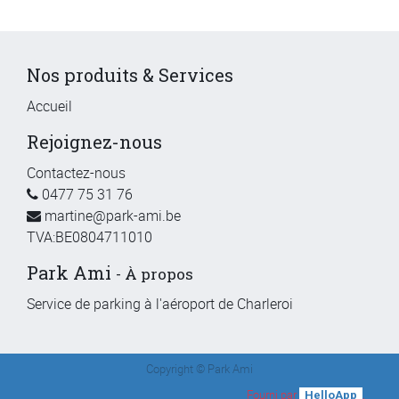
Nos produits & Services
Accueil
Rejoignez-nous
Contactez-nous
0477 75 31 76
martine@park-ami.be
TVA:BE0804711010
Park Ami
-
À propos
Service de parking à l'aéroport de Charleroi
Copyright ©
Park Ami
Fourni par
.
HelloApp